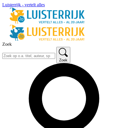
Luisterrijk - vertelt alles
Zoek
Zoek