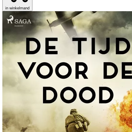
in winkelmand