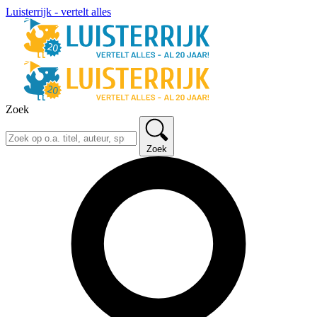
Luisterrijk - vertelt alles
Zoek
Zoek