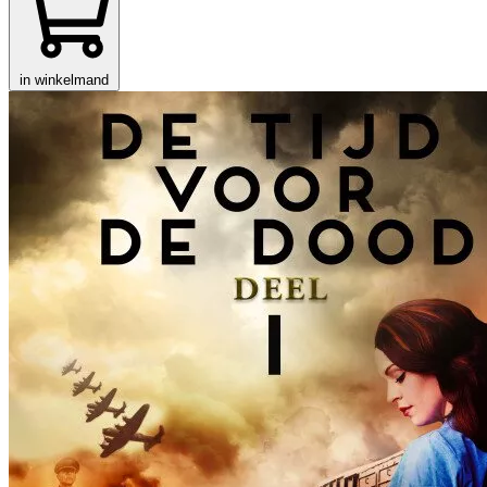
in winkelmand