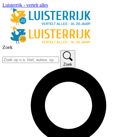
Luisterrijk - vertelt alles
Zoek
Zoek