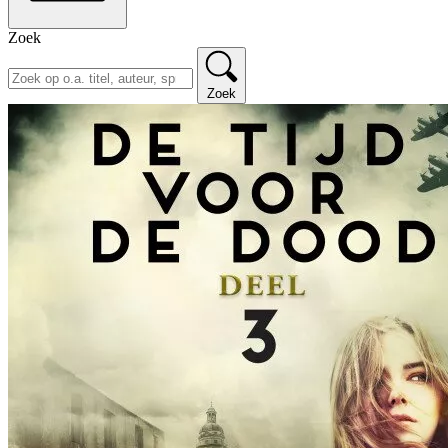
Zoek
Zoek