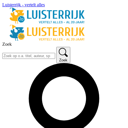
Luisterrijk - vertelt alles
Zoek
Zoek