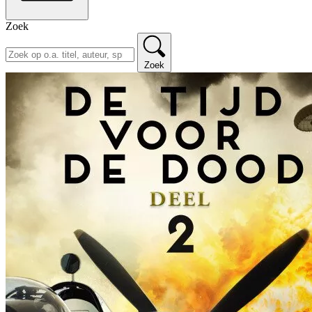
Zoek
Zoek