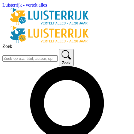
Luisterrijk - vertelt alles
Zoek
Zoek