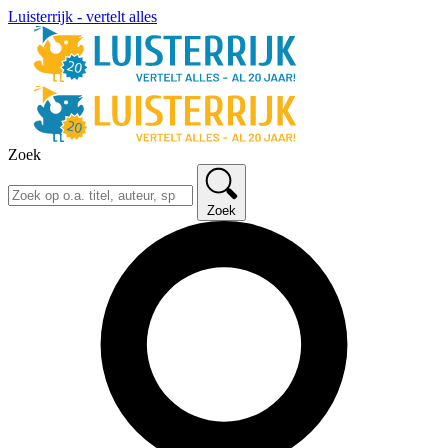
Luisterrijk - vertelt alles
Zoek
Zoek