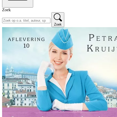
Zoek
Zoek