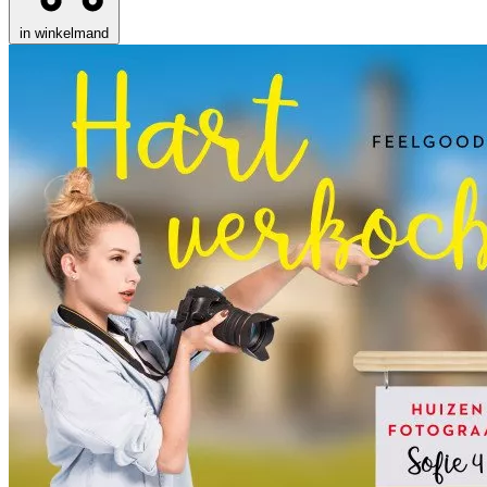
in winkelmand