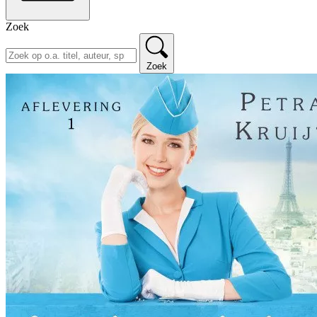
Zoek
Zoek