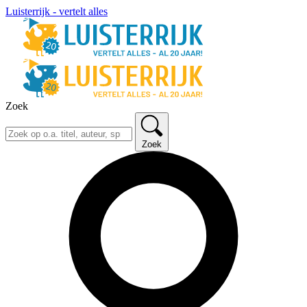
Luisterrijk - vertelt alles
Zoek
Zoek