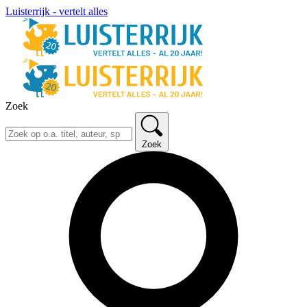
Luisterrijk - vertelt alles
Zoek
Zoek