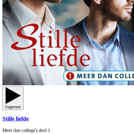
fragment
Stille liefde
Meer dan collega's
deel 1