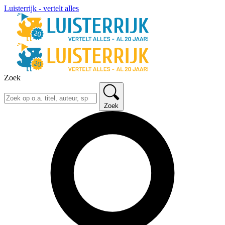
Luisterrijk - vertelt alles
Zoek
Zoek