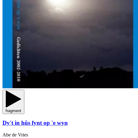
fragment
Dy't in hûs fynt op 'e wyn
Abe de Vries