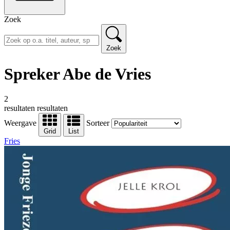
Zoek
Zoek
Spreker Abe de Vries
2
resultaten
resultaten
Weergave
Sorteer
Grid
List
Fries