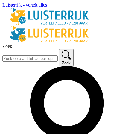
Luisterrijk - vertelt alles
Zoek
Zoek