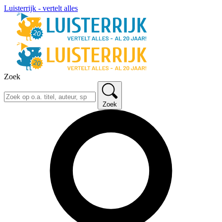
Luisterrijk - vertelt alles
Zoek
Zoek