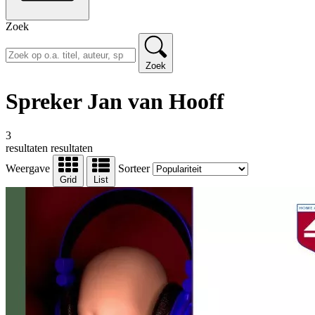
Zoek
Zoek
Spreker Jan van Hooff
3
resultaten
resultaten
Weergave
Sorteer
Grid
List