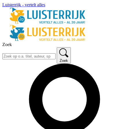
Luisterrijk - vertelt alles
Zoek
Zoek