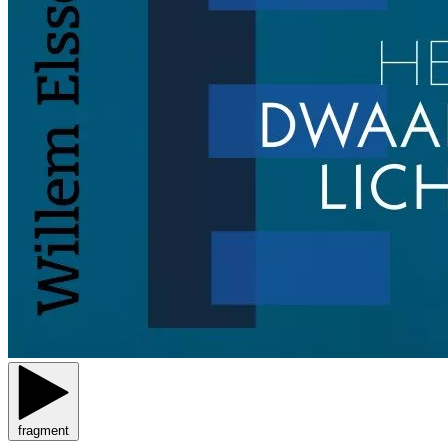
fragment