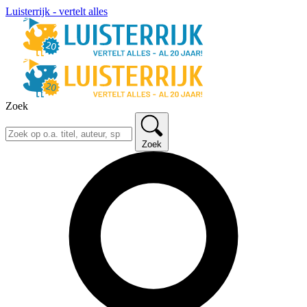
Luisterrijk - vertelt alles
Zoek
Zoek