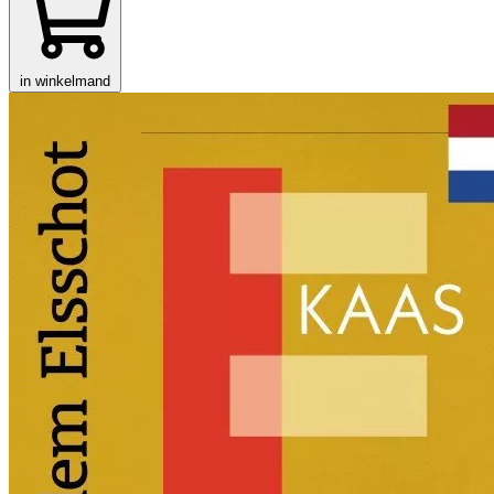
in winkelmand