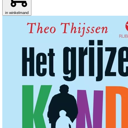
in winkelmand