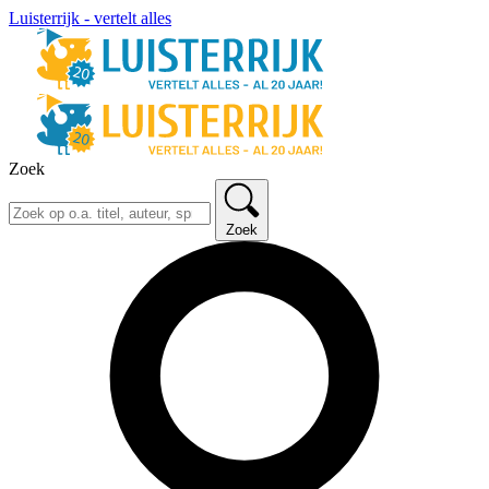
Luisterrijk - vertelt alles
Zoek
Zoek