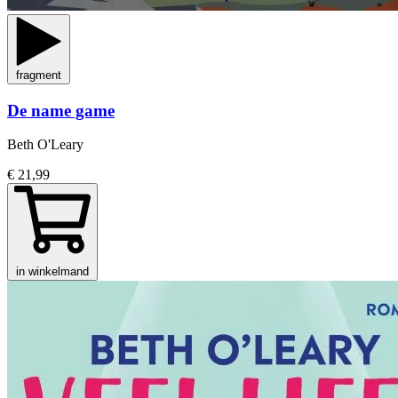
fragment
De name game
Beth O'Leary
€ 21,99
in winkelmand