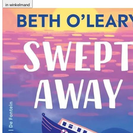
in winkelmand