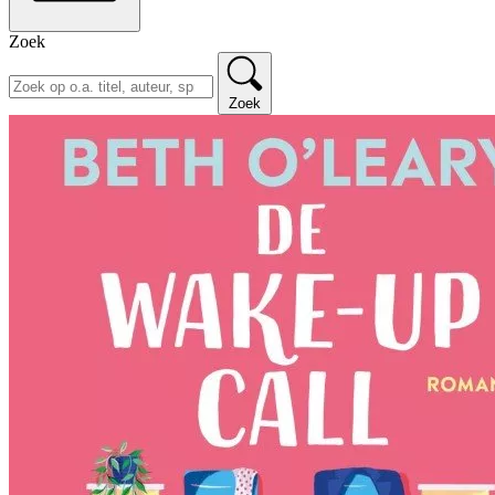
Zoek
Zoek