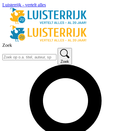
Luisterrijk - vertelt alles
Zoek
Zoek