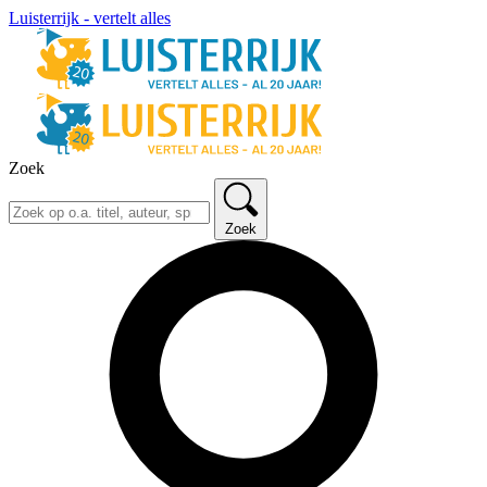
Luisterrijk - vertelt alles
Zoek
Zoek