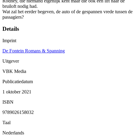
Rodney, die niemand eigenlijk kent maar die ook een lift naar de
bruiloft nodig had.
Wat zal het eerder begeven, de auto of de gespannen vrede tussen de
passagiers?
Details
Imprint
De Fontein Romans & Spanning
Uitgever
VBK Media
Publicatiedatum
1 oktober 2021
ISBN
9789026158032
Taal
Nederlands