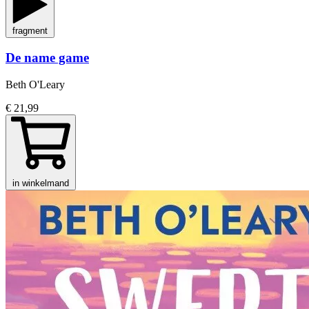
fragment
De name game
Beth O'Leary
€ 21,99
in winkelmand