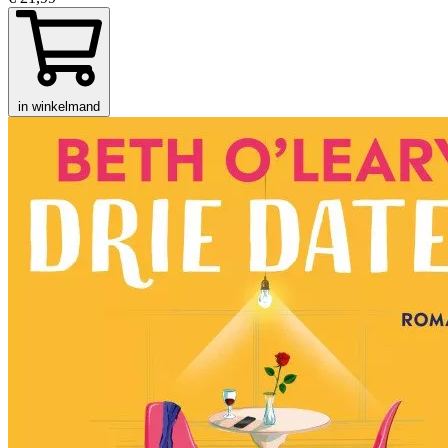
in winkelmand