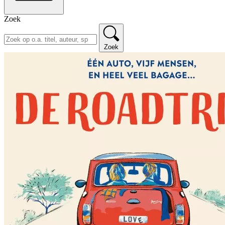
Zoek
Zoek