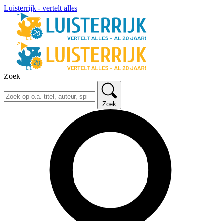
Luisterrijk - vertelt alles
Zoek
Zoek