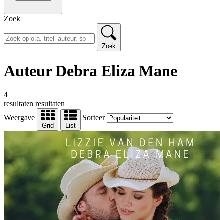
Zoek
Zoek
Auteur Debra Eliza Mane
4
resultaten
resultaten
Weergave
Sorteer
Grid
List