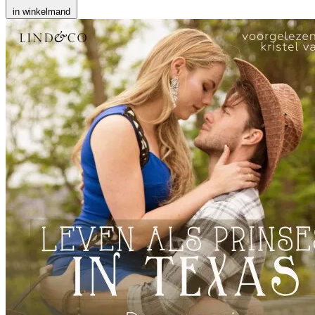
in winkelmand