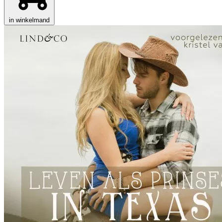
in winkelmand