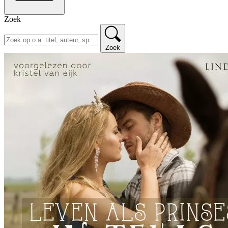
Zoek
Zoek