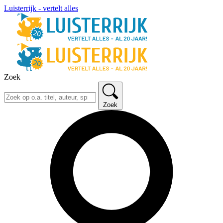
Luisterrijk - vertelt alles
Zoek
Zoek