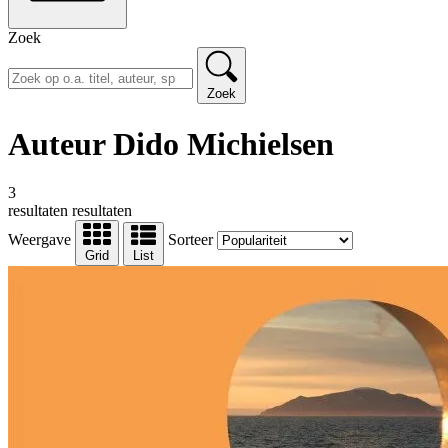
Zoek
Zoek
Auteur Dido Michielsen
3
resultaten
resultaten
Weergave
Sorteer
Grid
List