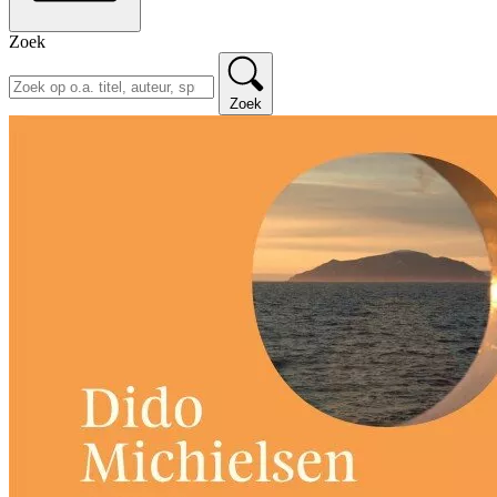
Zoek
Zoek