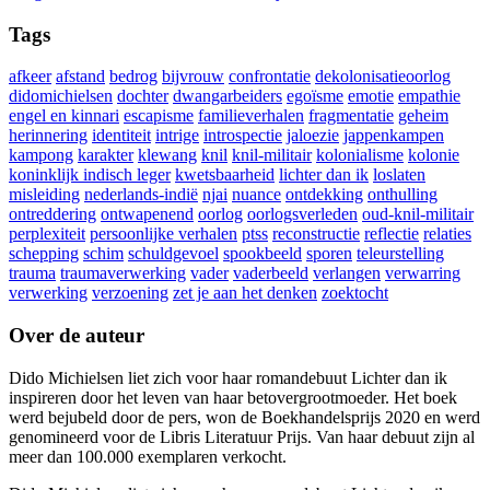
Tags
afkeer
afstand
bedrog
bijvrouw
confrontatie
dekolonisatieoorlog
didomichielsen
dochter
dwangarbeiders
egoïsme
emotie
empathie
engel en kinnari
escapisme
familieverhalen
fragmentatie
geheim
herinnering
identiteit
intrige
introspectie
jaloezie
jappenkampen
kampong
karakter
klewang
knil
knil-militair
kolonialisme
kolonie
koninklijk indisch leger
kwetsbaarheid
lichter dan ik
loslaten
misleiding
nederlands-indië
njai
nuance
ontdekking
onthulling
ontreddering
ontwapenend
oorlog
oorlogsverleden
oud-knil-militair
perplexiteit
persoonlijke verhalen
ptss
reconstructie
reflectie
relaties
schepping
schim
schuldgevoel
spookbeeld
sporen
teleurstelling
trauma
traumaverwerking
vader
vaderbeeld
verlangen
verwarring
verwerking
verzoening
zet je aan het denken
zoektocht
Over de auteur
Dido Michielsen liet zich voor haar romandebuut Lichter dan ik
inspireren door het leven van haar betovergrootmoeder. Het boek
werd bejubeld door de pers, won de Boekhandelsprijs 2020 en werd
genomineerd voor de Libris Literatuur Prijs. Van haar debuut zijn al
meer dan 100.000 exemplaren verkocht.