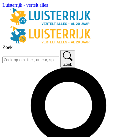
Luisterrijk - vertelt alles
Zoek
Zoek