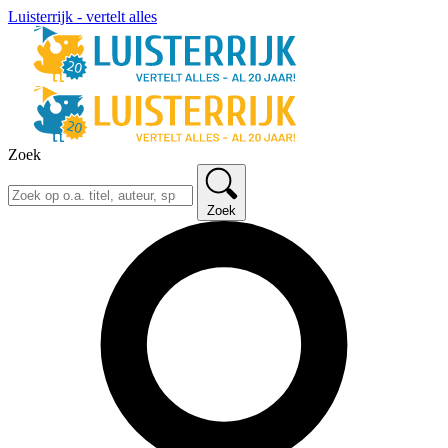
Luisterrijk - vertelt alles
Zoek
Zoek