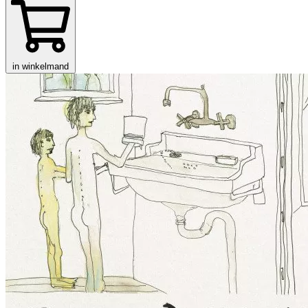
in winkelmand