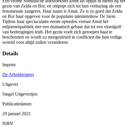
Een vrome Somalische asielzoekster komt als oppas in dienst bij het
gezin van Zelda en Bor, en ontpopt zich tot hun verbazing als een
fenomenale zangeres. Haar naam is Amal. Ze is zo goed dat Zelda
en Bor haar opgeven voor de populaire talentenshow
De Stem
.
Tijdens haar spectaculaire eerste optreden verrast Amal het
miljoenenpubliek met een dramatisch gebaar dat tot een vloedgolf
van bedreigingen leidt. Het gezin voelt zich geroepen haar te
beschermen en wordt zo meegesleurd in conflicten die hun veilige
wereld voor altijd zullen veranderen.
Details
Imprint
De Arbeiderspers
Uitgever
Singel Uitgeverijen
Publicatiedatum
29 januari 2021
ISBN