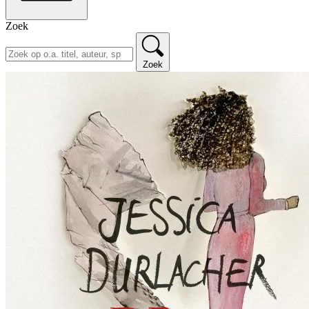
Zoek
Zoek