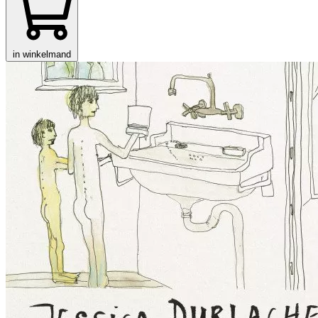
in winkelmand