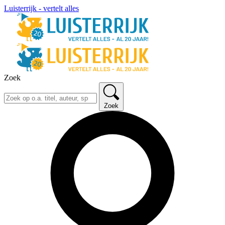
Luisterrijk - vertelt alles
Zoek
Zoek