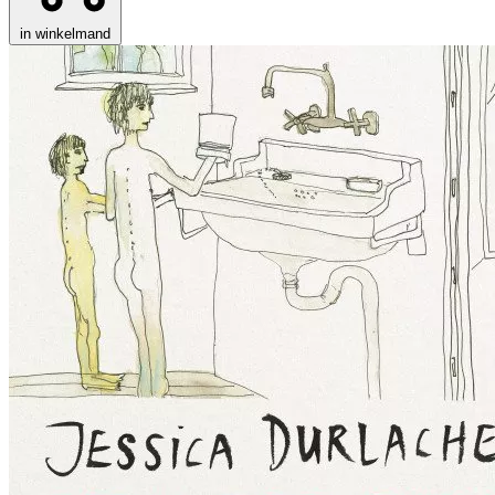
in winkelmand