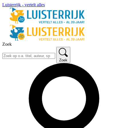
Luisterrijk - vertelt alles
Zoek
Zoek