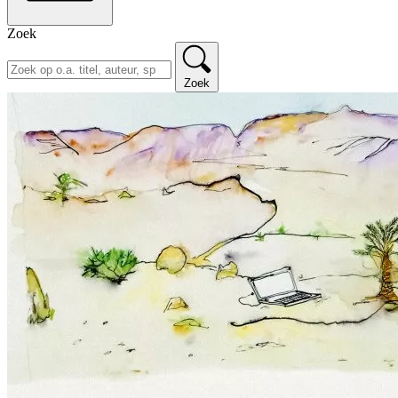
Zoek
Zoek