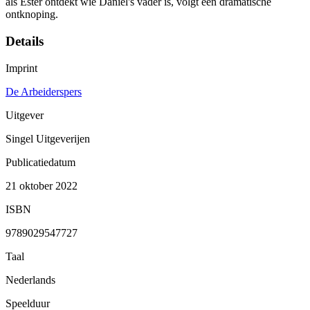
als Ester ontdekt wie Daniel's vader is, volgt een dramatische
ontknoping.
Details
Imprint
De Arbeiderspers
Uitgever
Singel Uitgeverijen
Publicatiedatum
21 oktober 2022
ISBN
9789029547727
Taal
Nederlands
Speelduur