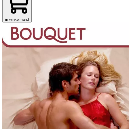
in winkelmand