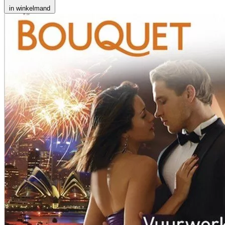
in winkelmand