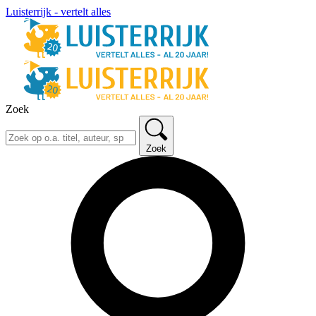
Luisterrijk - vertelt alles
Zoek
Zoek