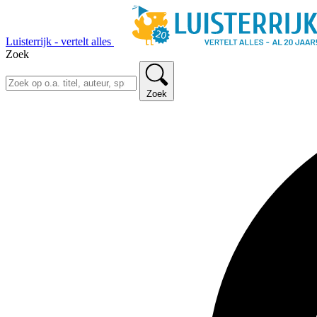
Luisterrijk - vertelt alles
Zoek
Zoek