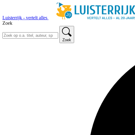
Luisterrijk - vertelt alles
Zoek
Zoek