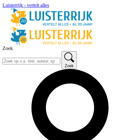
Luisterrijk - vertelt alles
Zoek
Zoek