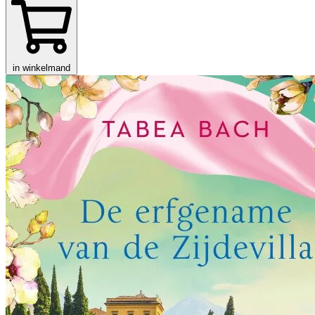
in winkelmand