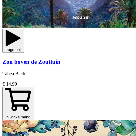
fragment
Zon boven de Zouttuin
Tabea Bach
€ 14,99
in winkelmand