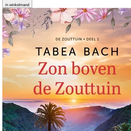
in winkelmand