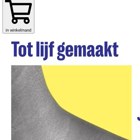
in winkelmand