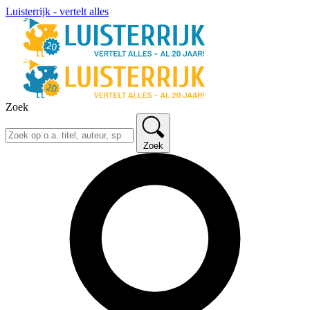
Luisterrijk - vertelt alles
Zoek
Zoek