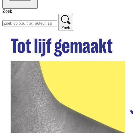
Zoek
Zoek