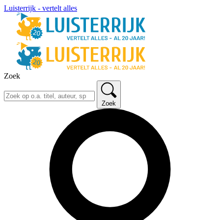
Luisterrijk - vertelt alles
Zoek
Zoek