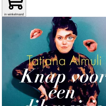
in winkelmand