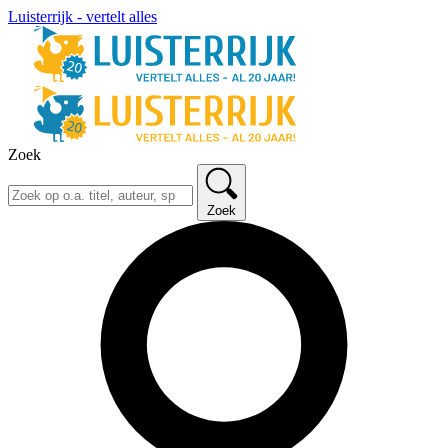
Luisterrijk - vertelt alles
Zoek
Zoek