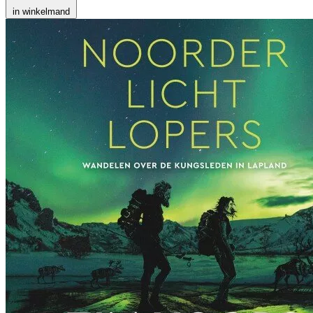
in winkelmand