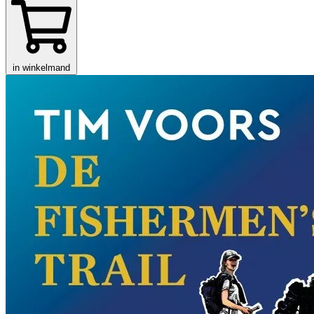
in winkelmand