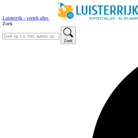
Luisterrijk - vertelt alles
Zoek
Zoek