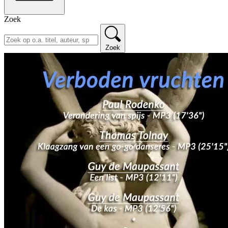
Zoek
Zoek