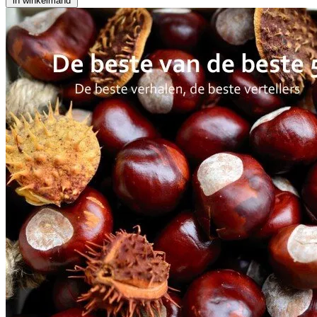
in winkelmand