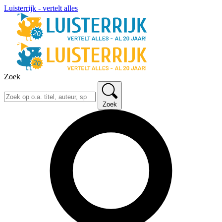
Luisterrijk - vertelt alles
Zoek
Zoek