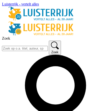
Luisterrijk - vertelt alles
Zoek
Zoek