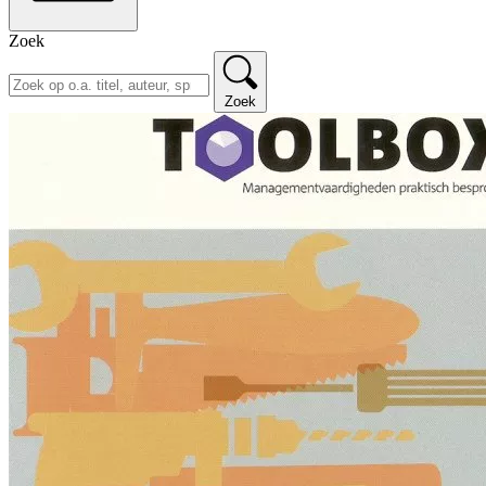
Zoek
Zoek