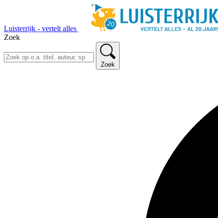
Luisterrijk - vertelt alles
Zoek
Zoek