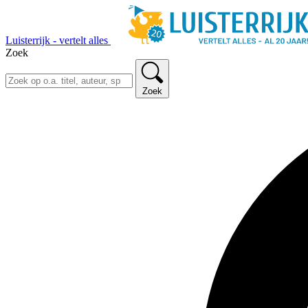
Luisterrijk - vertelt alles
Zoek
Zoek