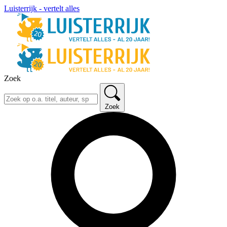
Luisterrijk - vertelt alles
Zoek
Zoek