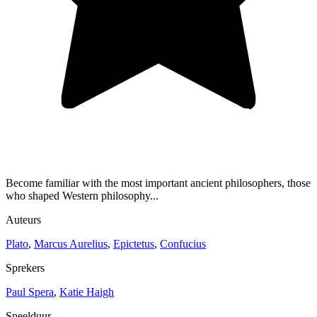
Become familiar with the most important ancient philosophers, those
who shaped Western philosophy...
Auteurs
Plato
,
Marcus Aurelius
,
Epictetus
,
Confucius
Sprekers
Paul Spera
,
Katie Haigh
Speelduur