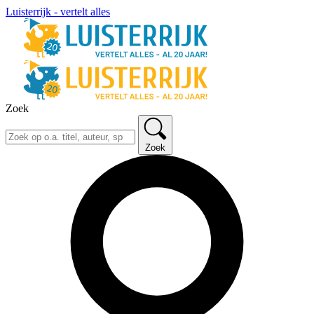
Luisterrijk - vertelt alles
Zoek
Zoek