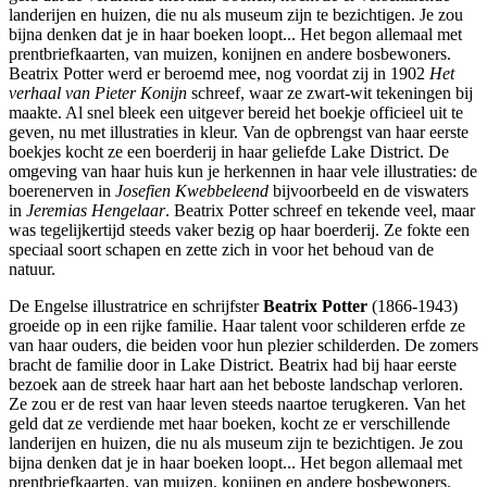
landerijen en huizen, die nu als museum zijn te bezichtigen. Je zou
bijna denken dat je in haar boeken loopt... Het begon allemaal met
prentbriefkaarten, van muizen, konijnen en andere bosbewoners.
Beatrix Potter werd er beroemd mee, nog voordat zij in 1902
Het
verhaal van Pieter Konijn
schreef, waar ze zwart-wit tekeningen bij
maakte. Al snel bleek een uitgever bereid het boekje officieel uit te
geven, nu met illustraties in kleur. Van de opbrengst van haar eerste
boekjes kocht ze een boerderij in haar geliefde Lake District. De
omgeving van haar huis kun je herkennen in haar vele illustraties: de
boerenerven in
Josefien Kwebbeleend
bijvoorbeeld en de viswaters
in
Jeremias Hengelaar
. Beatrix Potter schreef en tekende veel, maar
was tegelijkertijd steeds vaker bezig op haar boerderij. Ze fokte een
speciaal soort schapen en zette zich in voor het behoud van de
natuur.
De Engelse illustratrice en schrijfster
Beatrix Potter
(1866-1943)
groeide op in een rijke familie. Haar talent voor schilderen erfde ze
van haar ouders, die beiden voor hun plezier schilderden. De zomers
bracht de familie door in Lake District. Beatrix had bij haar eerste
bezoek aan de streek haar hart aan het beboste landschap verloren.
Ze zou er de rest van haar leven steeds naartoe terugkeren. Van het
geld dat ze verdiende met haar boeken, kocht ze er verschillende
landerijen en huizen, die nu als museum zijn te bezichtigen. Je zou
bijna denken dat je in haar boeken loopt... Het begon allemaal met
prentbriefkaarten, van muizen, konijnen en andere bosbewoners.