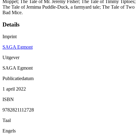
Moppet; The Tale of Mr. Jeremy Fisher; The Tale of Timmy Tiptoes;
The Tale of Jemima Puddle-Duck, a farmyard tale; The Tale of Two
Bad Mice.
Details
Imprint
SAGA Egmont
Uitgever
SAGA Egmont
Publicatiedatum
1 april 2022
ISBN
9782821112728
Taal
Engels