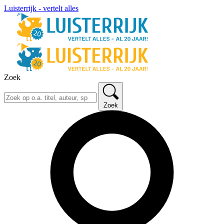
Luisterrijk - vertelt alles
Zoek
Zoek