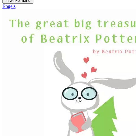
in winkelmand
Engels