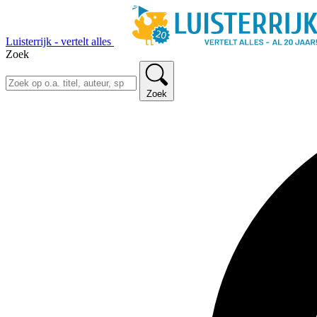
Luisterrijk - vertelt alles
Zoek
Zoek