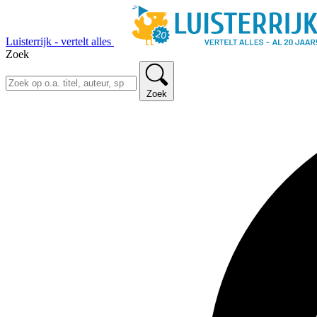
Luisterrijk - vertelt alles
Zoek
Zoek