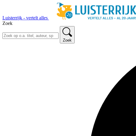
Luisterrijk - vertelt alles
Zoek
Zoek