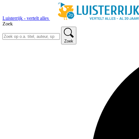
Luisterrijk - vertelt alles
Zoek
Zoek