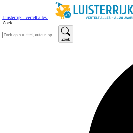
Luisterrijk - vertelt alles
Zoek
Zoek