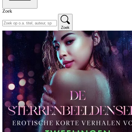
Zoek
Zoek