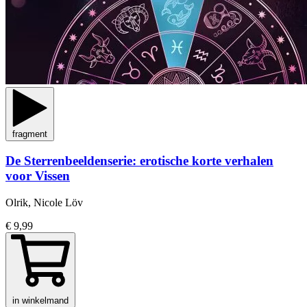
fragment
De Sterrenbeeldenserie: erotische korte verhalen
voor Vissen
Olrik, Nicole Löv
€ 9,99
in winkelmand