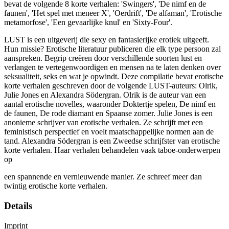
bevat de volgende 8 korte verhalen: 'Swingers', 'De nimf en de
faunen', 'Het spel met meneer X', 'Oerdrift', 'De alfaman', 'Erotische
metamorfose', 'Een gevaarlijke knul' en 'Sixty-Four'.
LUST is een uitgeverij die sexy en fantasierijke erotiek uitgeeft.
Hun missie? Erotische literatuur publiceren die elk type persoon zal
aanspreken. Begrip creëren door verschillende soorten lust en
verlangen te vertegenwoordigen en mensen na te laten denken over
seksualiteit, seks en wat je opwindt. Deze compilatie bevat erotische
korte verhalen geschreven door de volgende LUST-auteurs: Olrik,
Julie Jones en Alexandra Södergran. Olrik is de auteur van een
aantal erotische novelles, waaronder Doktertje spelen, De nimf en
de faunen, De rode diamant en Spaanse zomer. Julie Jones is een
anonieme schrijver van erotische verhalen. Ze schrijft met een
feministisch perspectief en voelt maatschappelijke normen aan de
tand. Alexandra Södergran is een Zweedse schrijfster van erotische
korte verhalen. Haar verhalen behandelen vaak taboe-onderwerpen
op
een spannende en vernieuwende manier. Ze schreef meer dan
twintig erotische korte verhalen.
Details
Imprint