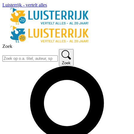
Luisterrijk - vertelt alles
Zoek
Zoek