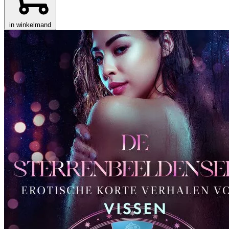
in winkelmand