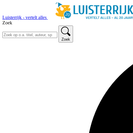
Luisterrijk - vertelt alles
Zoek
Zoek