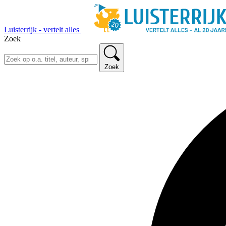
Luisterrijk - vertelt alles
Zoek
Zoek