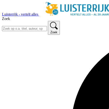
Luisterrijk - vertelt alles
Zoek
Zoek