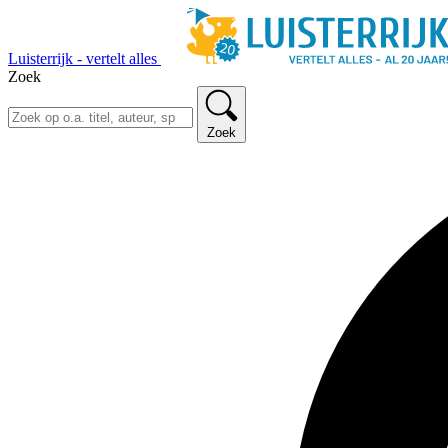
Luisterrijk - vertelt alles
Zoek
Zoek