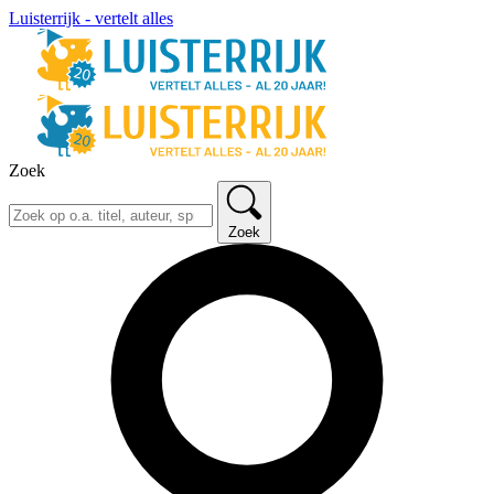
Luisterrijk - vertelt alles
Zoek
Zoek