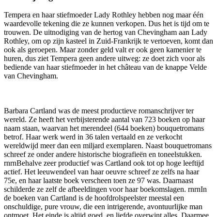
Tempera en haar stiefmoeder Lady Rothley hebben nog maar één
waardevolle tekening die ze kunnen verkopen. Dus het is tijd om te
trouwen. De uitnodiging van de hertog van Chevingham aan Lady
Rothley, om op zijn kasteel in Zuid-Frankrijk te vertoeven, komt dan
ook als geroepen. Maar zonder geld valt er ook geen kamenier te
huren, dus ziet Tempera geen andere uitweg: ze doet zich voor als
bediende van haar stiefmoeder in het château van de knappe Velde
van Chevingham.
Barbara Cartland was de meest productieve romanschrijver ter
wereld. Ze heeft het verbijsterende aantal van 723 boeken op haar
naam staan, waarvan het merendeel (644 boeken) bouquetromans
betrof. Haar werk werd in 36 talen vertaald en ze verkocht
wereldwijd meer dan een miljard exemplaren. Naast bouquetromans
schreef ze onder andere historische biografieën en toneelstukken.
rnrnBehalve zeer productief was Cartland ook tot op hoge leeftijd
actief. Het leeuwendeel van haar oeuvre schreef ze zelfs na haar
75e, en haar laatste boek verscheen toen ze 97 was. Daarnaast
schilderde ze zelf de afbeeldingen voor haar boekomslagen. rnrnIn
de boeken van Cartland is de hoofdrolspeelster meestal een
onschuldige, pure vrouw, die een intrigerende, avontuurlijke man
ontmoet. Het einde is altijd goed, en liefde overwint alles. Daarmee