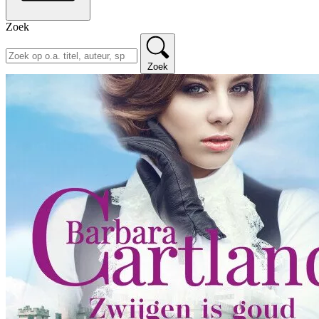
Zoek
Zoek