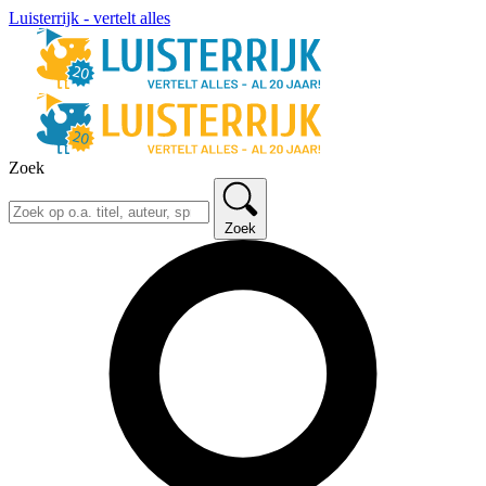
Luisterrijk - vertelt alles
Zoek
Zoek