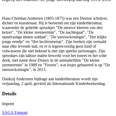
Hans Christian Andersen (1805-1875) was een Deense schrijver,
dichter en kunstenaar. Hij is beroemd om zijn kinderliteratuur,
waaronder de geliefde sprookjes "De nieuwe kleeren van den
keizer", "De kleine zeemeermin", "De nachtegaal", "De
standvastige tinnen soldaat", "De sneeuwkoningin", "Het lelijke
jonge eendje" en "Het lucifersmeisje". Zijn boeken zijn vertaald
naar elke levende taal, en er is tegenwoordig geen kind of
volwassene die niet bekend is met zijn speelse personages. Zijn
sprookjes zijn talloze malen bewerkt voor het toneel en het witte
doek, met name door Disney in de animatiefilms "De kleine
zeemeermin" in 1989 en "Frozen", wat losjes gebaseerd is op "De
sneeuwkoningin", in 2013.
Dankzij Andersens bijdrage aan kinderliteratuur wordt zijn
verjaardag, 2 april, gevierd als Internationale Kinderboekendag.
Details
Imprint
SAGA Egmont