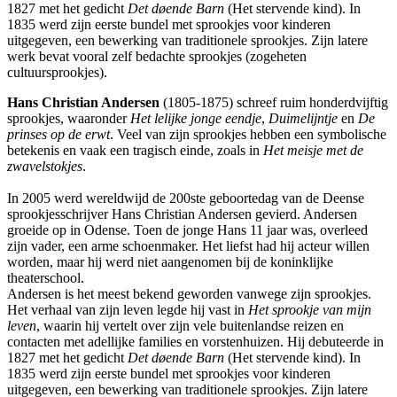
1827 met het gedicht
Det døende Barn
(Het stervende kind). In
1835 werd zijn eerste bundel met sprookjes voor kinderen
uitgegeven, een bewerking van traditionele sprookjes. Zijn latere
werk bevat vooral zelf bedachte sprookjes (zogeheten
cultuursprookjes).
Hans Christian Andersen
(1805-1875) schreef ruim honderdvijftig
sprookjes, waaronder
Het lelijke jonge eendje
,
Duimelijntje
en
De
prinses op de erwt
. Veel van zijn sprookjes hebben een symbolische
betekenis en vaak een tragisch einde, zoals in
Het meisje met de
zwavelstokjes
.
In 2005 werd wereldwijd de 200ste geboortedag van de Deense
sprookjesschrijver Hans Christian Andersen gevierd. Andersen
groeide op in Odense. Toen de jonge Hans 11 jaar was, overleed
zijn vader, een arme schoenmaker. Het liefst had hij acteur willen
worden, maar hij werd niet aangenomen bij de koninklijke
theaterschool.
Andersen is het meest bekend geworden vanwege zijn sprookjes.
Het verhaal van zijn leven legde hij vast in
Het sprookje van mijn
leven
, waarin hij vertelt over zijn vele buitenlandse reizen en
contacten met adellijke families en vorstenhuizen. Hij debuteerde in
1827 met het gedicht
Det døende Barn
(Het stervende kind). In
1835 werd zijn eerste bundel met sprookjes voor kinderen
uitgegeven, een bewerking van traditionele sprookjes. Zijn latere