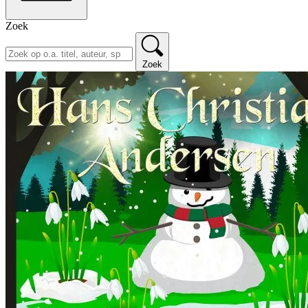
Zoek
Zoek