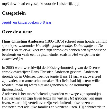
mp3 download en geschikt voor de Luisterrijk app
Categorieën
Jeugd- en kinderboeken
5-8 jaar
Over de auteur
Hans Christian Andersen
(1805-1875) schreef ruim honderdvijftig
sprookjes, waaronder
Het lelijke jonge eendje
,
Duimelijntje
en
De
prinses op de erwt
. Veel van zijn sprookjes hebben een symbolische
betekenis en vaak een tragisch einde, zoals in
Het meisje met de
zwavelstokjes
.
In 2005 werd wereldwijd de 200ste geboortedag van de Deense
sprookjesschrijver Hans Christian Andersen gevierd. Andersen
groeide op in Odense. Toen de jonge Hans 11 jaar was, overleed
zijn vader, een arme schoenmaker. Het liefst had hij acteur willen
worden, maar hij werd niet aangenomen bij de koninklijke
theaterschool.
Andersen is het meest bekend geworden vanwege zijn sprookjes.
Het verhaal van zijn leven legde hij vast in
Het sprookje van mijn
leven
, waarin hij vertelt over zijn vele buitenlandse reizen en
contacten met adellijke families en vorstenhuizen. Hij debuteerde in